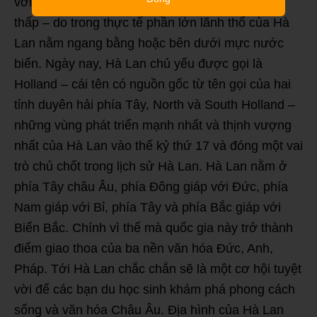
với tên gọi là Netherlands, có nghĩa là vùng đất
thấp – do trong thực tế phần lớn lãnh thổ của Hà
Lan nằm ngang bằng hoặc bên dưới mực nước
biển. Ngày nay, Hà Lan chủ yếu được gọi là
Holland – cái tên có nguồn gốc từ tên gọi của hai
tỉnh duyên hải phía Tây, North và South Holland –
những vùng phát triển mạnh nhất và thịnh vượng
nhất của Hà Lan vào thế kỷ thứ 17 và đóng một vai
trò chủ chốt trong lịch sử Hà Lan. Hà Lan nằm ở
phía Tây châu Âu, phía Đông giáp với Đức, phía
Nam giáp với Bỉ, phía Tây và phía Bắc giáp với
Biển Bắc. Chính vì thế mà quốc gia này trở thành
điểm giao thoa của ba nền văn hóa Đức, Anh,
Pháp. Tới Hà Lan chắc chắn sẽ là một cơ hội tuyệt
vời để các bạn du học sinh khám phá phong cách
sống và văn hóa Châu Âu. Địa hình của Hà Lan