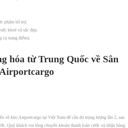
ực phẩm bổ trợ.
 sức khoẻ và sắc đẹp.
 cụ trang điểm).
ng hóa từ Trung Quốc về Sân
 Airportcargo
n về kho Airportcargo tại Việt Nam để cân đo trọng lượng lần 2, sau
 cước. Quý khách vui lòng chuyển khoản thanh toán cước và nhận hàng