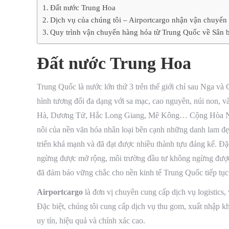
Đất nước Trung Hoa
Dịch vụ của chúng tôi – Airportcargo nhận vận chuyển
Quy trình vận chuyển hàng hóa từ Trung Quốc về Sân b
Đất nước Trung Hoa
Trung Quốc là nước lớn thứ 3 trên thế giới chỉ sau Nga và 
hình tương đối đa dạng với sa mạc, cao nguyên, núi non, 
Hà, Dương Tử, Hắc Long Giang, Mê Kông… Cộng Hòa Nhân 
nôi của nền văn hóa nhân loại bên cạnh những danh lam đẹp 
triển khá mạnh và đã đạt được nhiều thành tựu đáng kể. Đặc biệ
ngừng được mở rộng, môi trường đầu tư không ngừng được cải 
đã đảm bảo vững chắc cho nền kinh tế Trung Quốc tiếp tục p
Airportcargo
là đơn vị chuyên cung cấp dịch vụ logistics, 
Đặc biệt, chúng tôi cung cấp dịch vụ thu gom, xuất nhập k
uy tín, hiệu quả và chính xác cao.