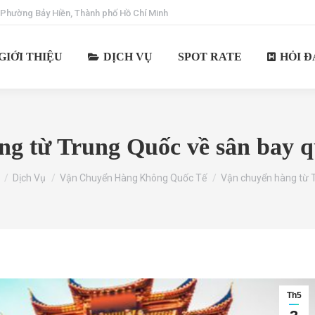
 Phường Bảy Hiền, Thành phố Hồ Chí Minh
GIỚI THIỆU
DỊCH VỤ
SPOT RATE
HỎI Đ
ng từ Trung Quốc về sân bay q
e here:
Dịch Vụ
Vận Chuyển Hàng Không Quốc Tế
Vận chuyển hàng từ 
Th5