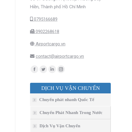
Hiền, Thành phố Hồ Chí Minh
0795166689
0902268618
Airportcargo.vn
contact@airportcargo.vn
Find us on:
Facebook
Twitter
Linkedin
Instagram
page
page
page
page
DỊCH VỤ VẬN CHUYỂN
opens
opens
opens
opens
in
in
in
in
Chuyển phát nhanh Quốc Tế
new
new
new
new
window
window
window
window
Chuyển Phát Nhanh Trong Nước
Dịch Vụ Vận Chuyển