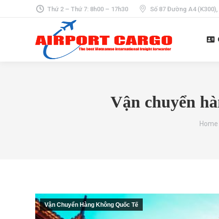
Thứ 2 – Thứ 7: 8h00 – 17h30
Số 87 Đường A4 (K300),
Vận chuyển hà
You ar
Home
Vận Chuyển Hàng Không Quốc Tế