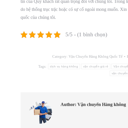
tin của Quý khách rất quan trọng đối với chúng tôi. Tron
do hệ thống trục trặc hoặc có sự cố ngoài mong muốn. Xin v
quốc của chúng tôi.
5/5 - (1 bình chọn)
Category:
Vận Chuyển Hàng Không Quốc Tế
Tags:
dịch vụ hàng không
vận chuyển giá rẻ
Vận chuy
vận chuyển
Author:
Vận chuyển Hàng không