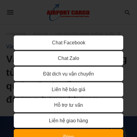
HOMEPAGE
DỊCH VỤ
VẬN CHUYỂN HÀNG KHÔNG QUỐC TẾ
Chat Facebook
Vận Chuyển Hàng Không Quốc Tế
Vận chuyển nhanh chóng
Chat Zalo
từ Malaysia về sân bay
Đặt dịch vụ vận chuyển
quốc tế Đà Nẵng theo
Liên hệ báo giá
đường hàng không
Hỗ trợ tư vấn
Liên hệ giao hàng
Đóng