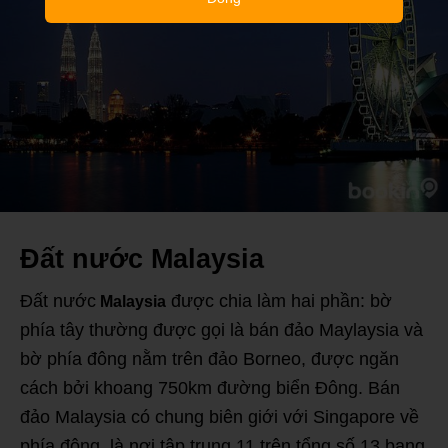
Đất nước Malaysia
Đất nước
được chia làm hai phần: bờ
Malaysia
phía tây thường được gọi là bán đảo Maylaysia và
bờ phía đông nằm trên đảo Borneo, được ngăn
cách bởi khoang 750km đường biển Đông. Bán
đảo Malaysia có chung biên giới với Singapore về
phía đông, là nơi tập trung 11 trên tổng số 13 bang