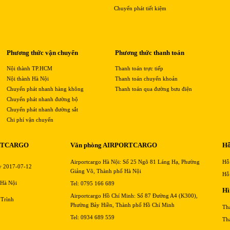
Chuyển phát tiết kiệm
Phương thức vận chuyển
Phương thức thanh toán
Nội thành TP.HCM
Thanh toán trực tiếp
Nội thành Hà Nội
Thanh toán chuyển khoản
Chuyển phát nhanh hàng không
Thanh toán qua đường bưu điện
Chuyển phát nhanh đường bộ
Chuyển phát nhanh đường sắt
Chi phí vận chuyển
RTCARGO
Văn phòng AIRPORTCARGO
Hỗ
Airportcargo Hà Nội: Số 25 Ngõ 81 Láng Hạ, Phường
Hỗ
y 2017-07-12
Giảng Võ, Thành phố Hà Nội
Hỗ
 Hà Nội
Tel: 0795 166 689
Hì
Airportcargo Hồ Chí Minh: Số 87 Đường A4 (K300),
 Trình
Phường Bảy Hiền, Thành phố Hồ Chí Minh
Th
Tel: 0934 689 559
Th