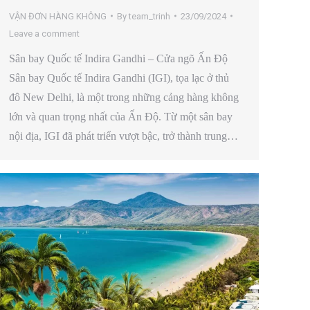
VẬN ĐƠN HÀNG KHÔNG
By
team_trinh
23/09/2024
Leave a comment
Sân bay Quốc tế Indira Gandhi – Cửa ngõ Ấn Độ
Sân bay Quốc tế Indira Gandhi (IGI), tọa lạc ở thủ
đô New Delhi, là một trong những cảng hàng không
lớn và quan trọng nhất của Ấn Độ. Từ một sân bay
nội địa, IGI đã phát triển vượt bậc, trở thành trung…