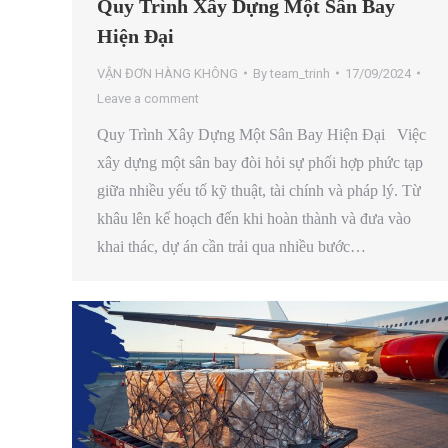
Quy Trình Xây Dựng Một Sân Bay
Hiện Đại
VẬN ĐƠN HÀNG KHÔNG
By
team_trinh
17/09/2024
Leave a comment
Quy Trình Xây Dựng Một Sân Bay Hiện Đại Việc
xây dựng một sân bay đòi hỏi sự phối hợp phức tạp
giữa nhiều yếu tố kỹ thuật, tài chính và pháp lý. Từ
khâu lên kế hoạch đến khi hoàn thành và đưa vào
khai thác, dự án cần trải qua nhiều bước…