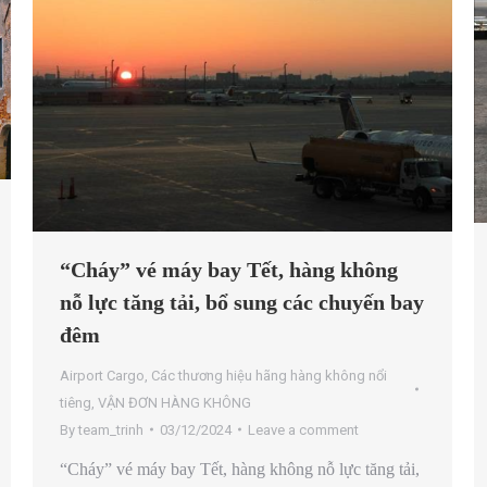
“Cháy” vé máy bay Tết, hàng không
nỗ lực tăng tải, bổ sung các chuyến bay
đêm
Airport Cargo
,
Các thương hiệu hãng hàng không nổi
tiêng
,
VẬN ĐƠN HÀNG KHÔNG
By
team_trinh
03/12/2024
Leave a comment
“Cháy” vé máy bay Tết, hàng không nỗ lực tăng tải,