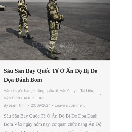
Sáu Sân Bay Quốc Tế Ở Ấn Độ Bị Đe
Dọa Đánh Bom
Vận chuyển hàng không quốc tế
,
Vận Chuyển Tài Liệu
,
VẬN ĐƠN HÀNG KHÔNG
By
team_trinh
23/09/2024
Leave a comment
Sáu Sân Bay Quốc Tế Ở Ấn Độ Bị Đe Dọa Đánh
Bom Vào ngày hôm nay, cơ quan chức năng Ấn Độ