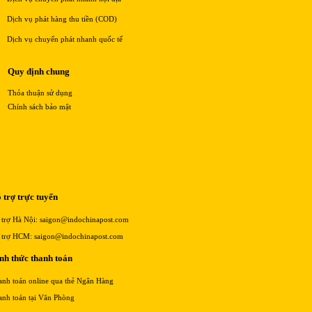
Dịch vụ phát hàng thu tiền (COD)
Dịch vụ chuyển phát nhanh quốc tế
Quy định chung
Thỏa thuận sử dụng
Chính sách bảo mật
 trợ trực tuyến
 trợ Hà Nội: saigon@indochinapost.com
 trợ HCM: saigon@indochinapost.com
nh thức thanh toán
anh toán online qua thẻ Ngân Hàng
anh toán tại Văn Phòng