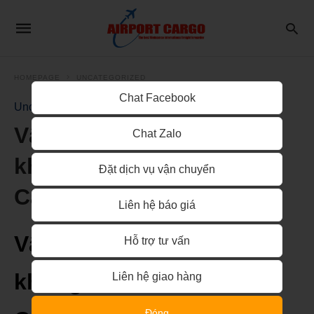
HOMEPAGE
UNCATEGORIZED
Chat Facebook
Uncategorized
Vận tải đường hàng
Chat Zalo
không từ Sài Gòn đi
Đặt dịch vụ vận chuyển
Canada
Liên hệ báo giá
Vận tải đường hàng
Hỗ trợ tư vấn
không từ Sài Gòn đi
Liên hệ giao hàng
Đóng