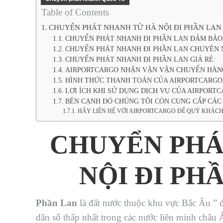
Table of Contents
CHUYỂN PHÁT NHANH TỪ HÀ NỘI ĐI PHẦN LAN 
CHUYỂN PHÁT NHANH ĐI PHẦN LAN ĐẢM BẢO
CHUYỂN PHÁT NHANH ĐI PHẦN LAN CHUYÊN N
CHUYỂN PHÁT NHANH ĐI PHẦN LAN GIÁ RẺ:
AIRPORTCARGO NHẬN VẬN VẬN CHUYỂN HÀNG
HÌNH THỨC THANH TOÁN CỦA AIRPORTCARGO
LỢI ÍCH KHI SỬ DỤNG DỊCH VỤ CỦA AIRPORTC
BÊN CẠNH ĐÓ CHÚNG TÔI CÒN CUNG CẤP CÁC 
HÃY LIÊN HỆ VỚI AIRPORTCARGO ĐỂ QUÝ KHÁCH
CHUYỂN PHÁ
NỘI ĐI PH
Phần Lan
là đất nước thuộc khu vực Bắc Âu ” đ
dân số thấp nhất trong các nước liên minh châu