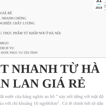
31
2019
GIÁ RẺ
, NHANH CHÓNG:
GHIỆP, CHẤT LƯỢNG:
 THỰC PHẨM TỪ KHẮP NƠI Ở HÀ NỘI:
:
ARGO:
DỊCH VỤ:
 ĐƯỢC PHỤC VỤ TẬN TÌNH!
T NHANH TỪ HÀ
ẦN LAN GIÁ RẺ
ất nước của hàng nghìn ao hồ ” này nổi tiếng với mật độ
2
 Âu với chỉ khoảng 16 người/km
. Có lẽ chính bởi số dân