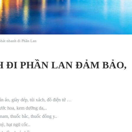
hát nhanh đi Phần Lan
 ĐI PHẦN LAN ĐẢM BẢO,
 áo, giày dép, túi xách, đồ điện tử …
ước hoa, kem dưỡng da,..
nam, thuốc bắc, thuốc đông y..
ỳ, hạt ngũ cốc..