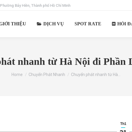
 Phường Bảy Hiền, Thành phố Hồ Chí Minh
GIỚI THIỆU
DỊCH VỤ
SPOT RATE
HỎI Đ
hát nhanh từ Hà Nội đi Phần L
You are here:
Home
Chuyển Phát Nhanh
Chuyển phát nhanh từ Hà…
Th1