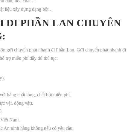
inh dầu, hoá chất …
ật liệu xây dựng dạng bột..
 ĐI PHẦN LAN CHUYÊN
:
ôn gửi chuyển phát nhanh đi Phần Lan. Gửi chuyển phát nhanh đi
ỗ trợ miễn phí đầy đủ thủ tục:
y).
ới hàng chất lỏng, chất bột miễn phí.
ực vật, động vật).
ỗ.
 Việt Nam.
oặc An ninh hàng không nếu có yêu cầu.