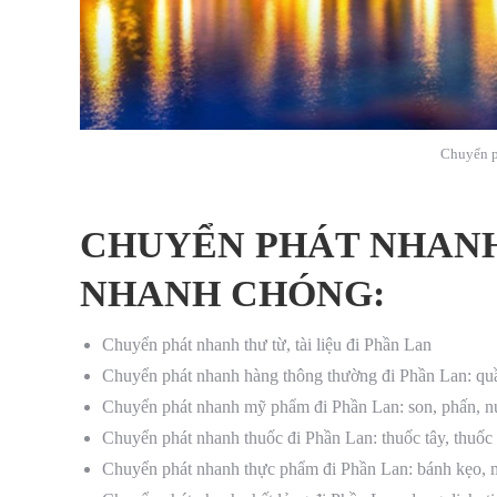
Chuyển p
CHUYỂN PHÁT NHANH
NHANH CHÓNG:
Chuyển phát nhanh thư từ, tài liệu đi Phần Lan
Chuyển phát nhanh hàng thông thường đi Phần Lan: quần
Chuyển phát nhanh mỹ phẩm đi Phần Lan: son, phấn, n
Chuyển phát nhanh thuốc đi Phần Lan: thuốc tây, thuốc 
Chuyển phát nhanh thực phẩm đi Phần Lan: bánh kẹo, m