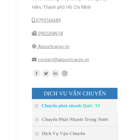
Hiền, Thành phố Hồ Chí Minh
0795166689
0902268618
Airportcargo.vn
contact@airportcargo.vn
Find us on:
Facebook
Twitter
Linkedin
Instagram
page
page
page
page
DỊCH VỤ VẬN CHUYỂN
opens
opens
opens
opens
in
in
in
in
Chuyển phát nhanh Quốc Tế
new
new
new
new
window
window
window
window
Chuyển Phát Nhanh Trong Nước
Dịch Vụ Vận Chuyển