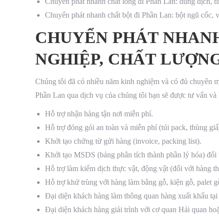
Chuyển phát nhanh chất lỏng đi Phần Lan: dung dịch, t
Chuyển phát nhanh chất bột đi Phần Lan: bột ngũ cốc, v
CHUYỂN PHÁT NHANH
NGHIỆP, CHẤT LƯỢNG
Chúng tôi đã có nhiều năm kinh nghiệm và có đủ chuyên m
Phần Lan qua dịch vụ của chúng tôi bạn sẽ được tư vấn và h
Hỗ trợ nhận hàng tận nơi miễn phí.
Hỗ trợ đóng gói an toàn và miễn phí (túi pack, thùng giấ
Khởi tạo chứng từ gửi hàng (invoice, packing list).
Khởi tạo MSDS (bảng phân tích thành phần lý hóa) đối v
Hỗ trợ làm kiểm dịch thực vật, động vật (đối với hàng th
Hỗ trợ khử trùng với hàng làm bằng gỗ, kiện gỗ, palet g
Đại diện khách hàng làm thông quan hàng xuất khẩu tại
Đại diện khách hàng giải trình với cơ quan Hải quan h