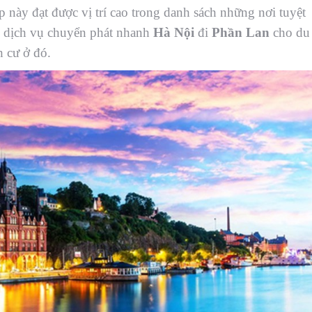
này đạt được vị trí cao trong danh sách những nơi tuyệt
 dịch vụ chuyển phát nhanh
Hà Nội
đi
Phần Lan
cho du
h cư ở đó.