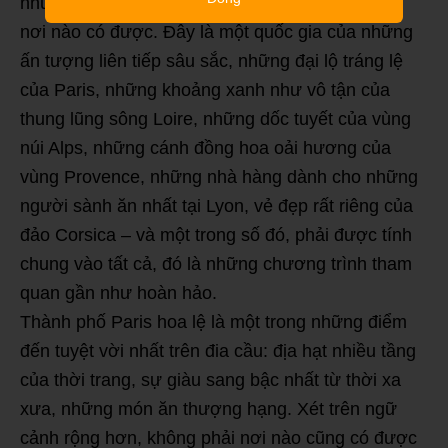
như tranh và những nét thanh lịch đô thị khó có
nơi nào có được. Đây là một quốc gia của những
ấn tượng liên tiếp sâu sắc, những đại lộ tráng lệ
của Paris, những khoảng xanh như vô tận của
thung lũng sông Loire, những dốc tuyết của vùng
núi Alps, những cánh đồng hoa oải hương của
vùng Provence, những nhà hàng dành cho những
người sành ăn nhất tại Lyon, vẻ đẹp rất riêng của
đảo Corsica – và một trong số đó, phải được tính
chung vào tất cả, đó là những chương trình tham
quan gần như hoàn hảo.
Thành phố Paris hoa lệ là một trong những điểm
đến tuyệt vời nhất trên đia cầu: địa hạt nhiều tầng
của thời trang, sự giàu sang bậc nhất từ thời xa
xưa, những món ăn thượng hạng. Xét trên ngữ
cảnh rộng hơn, không phải nơi nào cũng có được