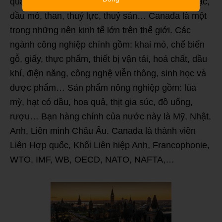
quặng sắt, niken, kẽm, đồng, vàng, chì, potat, bạc,
dầu mỏ, than, thuỷ lực, thuỷ sản… Canada là một
trong những nền kinh tế lớn trên thế giới. Các
ngành công nghiệp chính gồm: khai mỏ, chế biến
gỗ, giấy, thực phẩm, thiết bị vận tải, hoá chất, dầu
khí, điện năng, công nghệ viễn thông, sinh học và
dược phẩm… Sản phẩm nông nghiệp gồm: lúa
mỳ, hạt có dầu, hoa quả, thịt gia súc, đồ uống,
rượu… Bạn hàng chính của nước này là Mỹ, Nhật,
Anh, Liên minh Châu Âu. Canada là thành viên
Liên Hợp quốc, Khối Liên hiệp Anh, Francophonie,
WTO, IMF, WB, OECD, NATO, NAFTA,…