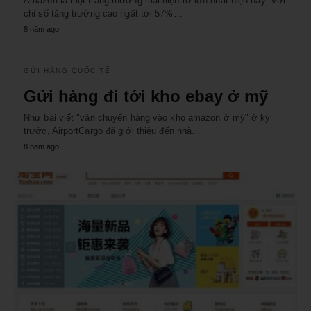
Amazon là một trang thương mại điện tử lớn nhất hiện nay. Với
chỉ số tăng trưởng cao ngất tới 57%…
8 năm ago
GỬI HÀNG QUỐC TẾ
Gửi hàng đi tới kho ebay ở mỹ
Như bài viết "vận chuyển hàng vào kho amazon ở mỹ" ở kỳ
trước, AirportCargo đã giới thiệu đến nhà…
8 năm ago