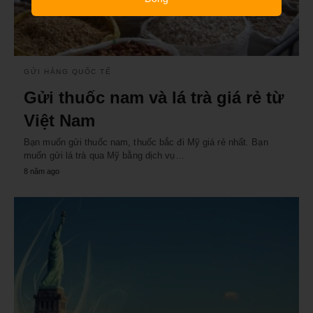
GỬI HÀNG QUỐC TẾ
Gửi thuốc nam và lá trà giá rẻ từ
Việt Nam
Bạn muốn gửi thuốc nam, thuốc bắc đi Mỹ giá rẻ nhất. Bạn
muốn gửi lá trà qua Mỹ bằng dịch vụ…
8 năm ago