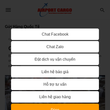
Gửi Hàng Quốc Tế
Chat Facebook
GỬI HÀNG QUỐC TẾ
Chat Zalo
Gửi gia vị và cafe đi Mỹ rẻ
Bạn đang có nhu cầu vận chuyển gửi gia vị hành phi đi Mỹ. Bạn
Đặt dịch vụ vận chuyển
ước muốn gửi bánh tráng…
8 năm ago
Liên hệ báo giá
Hỗ trợ tư vấn
Liên hệ giao hàng
Đóng