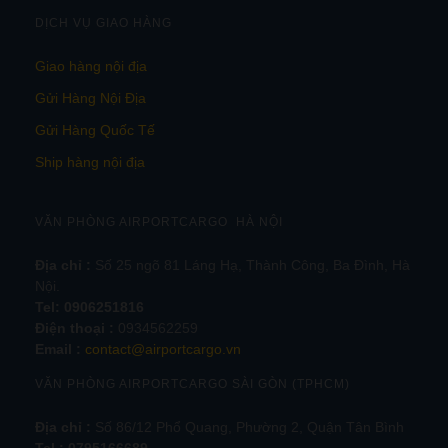
DỊCH VỤ GIAO HÀNG
Giao hàng nội địa
Gửi Hàng Nội Địa
Gửi Hàng Quốc Tế
Ship hàng nội địa
VĂN PHÒNG AIRPORTCARGO HÀ NỘI
Địa chỉ :
Số 25 ngõ 81 Láng Hạ, Thành Công, Ba Đình, Hà
Nội.
Tel:
0906251816
Điện thoại :
0934562259
Email :
contact@airportcargo.vn
VĂN PHÒNG AIRPORTCARGO SÀI GÒN (TPHCM)
Địa chỉ :
Số 86/12 Phổ Quang, Phường 2, Quận Tân Bình
Tel : 0795166689