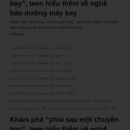
bay”, teen hiểu thêm về nghề
bảo dưỡng máy bay
Khám phá "phía sau một chuyến bay", teen hiểu thêm về nghề
bảo dưỡng máy bay Không nhất thiết phải…
2 năm ago
CHUYỂN PHÁT NHANH ĐI ĐÀI LOAN
CHUYỂN PHÁT NHANH ĐI MEXICO
CHUYỂN PHÁT NHANH ĐI MỸ (USA)
CHUYỂN PHÁT NHANH ĐI MYANMAR
CHUYỂN PHÁT NHANH ĐI SINGAPORE
CHUYỂN PHÁT NHANH ĐI THÁI LAN
CHUYỂN PHÁT NHANH ĐI THỤY ĐIỂN
DỊCH VỤ VẬN CHUYỂN
ĐÓNG GÓI HÀNG HÓA
GỬI HÀNG
GỬI HÀNG QUỐC TẾ
VẬN CHUYỂN HÀNG KHÔNG QUỐC TẾ
Khám phá “phía sau một chuyến
bay”, teen hiểu thêm về nghề