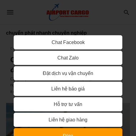
chuyển phát nhanh chuyên nghiệp
Chat Facebook
CHUYỂN PHÁT NHANH ĐI THÁI LAN
Chat Zalo
Chuyển phát nhanh từ Việt Nam
đi Loei (เลย), Thái Lan
Đặt dịch vụ vận chuyển
Chuyển phát nhanh từ Việt Nam đi Loei (เลย), Thái Lan Với đội
ngũ nhân viên chuyên nghiệp, phục vụ…
Liên hệ báo giá
8 năm ago
Hỗ trợ tư vấn
Liên hệ giao hàng
Đóng