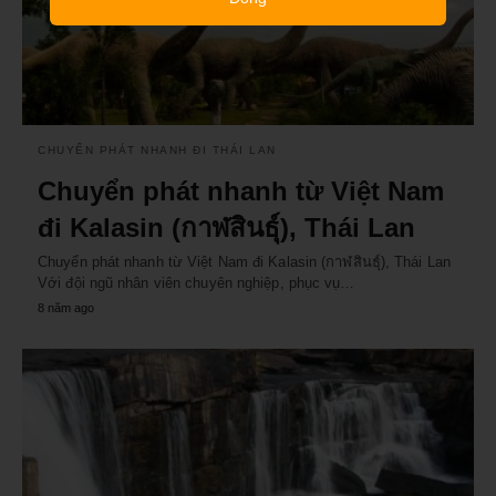
CHUYỂN PHÁT NHANH ĐI THÁI LAN
Chuyển phát nhanh từ Việt Nam
đi Kalasin (กาฬสินธุ์), Thái Lan
Chuyển phát nhanh từ Việt Nam đi Kalasin (กาฬสินธุ์), Thái Lan
Với đội ngũ nhân viên chuyên nghiệp, phục vụ…
8 năm ago