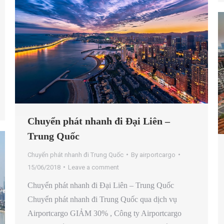
Chuyển phát nhanh đi Đại Liên –
Trung Quốc
Chuyển phát nhanh đi Trung Quốc
By
airportcargo
15/06/2018
Leave a comment
Chuyển phát nhanh đi Đại Liên – Trung Quốc
Chuyển phát nhanh đi Trung Quốc qua dịch vụ
Airportcargo GIẢM 30% , Công ty Airportcargo