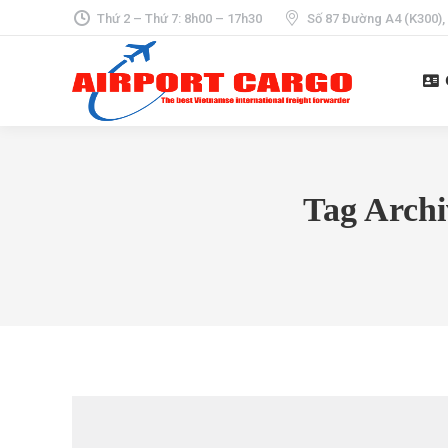
Thứ 2 – Thứ 7: 8h00 – 17h30
Số 87 Đường A4 (K300),
Tag Archi