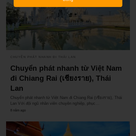
CHUYỂN PHÁT NHANH ĐI THÁI LAN
Chuyển phát nhanh từ Việt Nam
đi Chiang Rai (เชียงราย), Thái
Lan
Chuyển phát nhanh từ Việt Nam đi Chiang Rai (เชียงราย), Thái
Lan Với đội ngũ nhân viên chuyên nghiệp, phục…
8 năm ago