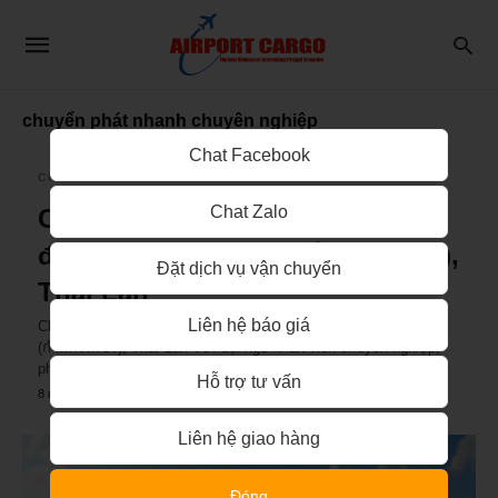
chuyển phát nhanh chuyên nghiệp
Chat Facebook
CHUYỂN PHÁT NHANH ĐI THÁI LAN
Chat Zalo
Chuyển phát nhanh từ Việt Nam
đi Kamphaeng Phet (กำแพงเพชร),
Đặt dịch vụ vận chuyển
Thái Lan
Liên hệ báo giá
Chuyển phát nhanh từ Việt Nam đi Kamphaeng Phet
(กำแพงเพชร), Thái Lan Với đội ngũ nhân viên chuyên nghiệp,
phục…
Hỗ trợ tư vấn
8 năm ago
Liên hệ giao hàng
Đóng