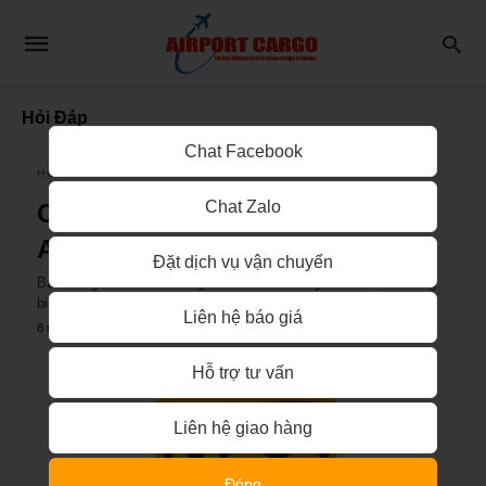
Hỏi Đáp
Chat Facebook
HỎI ĐÁP
Chat Zalo
CÁCH TÍNH PHÍ MUA HÀNG
AMAZON
Đặt dịch vụ vận chuyển
Bạn đang muốn mua hàng trên Amazon. Tuy nhiên, bạn không
biết phải chuyển hàng về như thế nào. Bạn…
Liên hệ báo giá
8 năm ago
Hỗ trợ tư vấn
Liên hệ giao hàng
Đóng