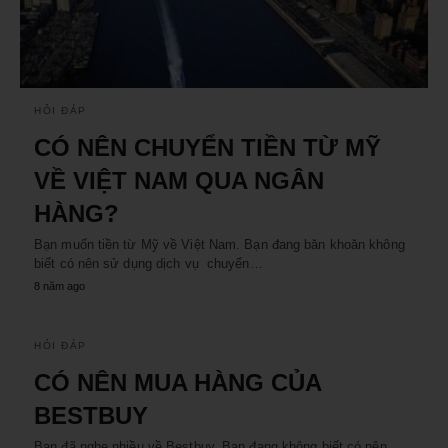
HỎI ĐÁP
CÓ NÊN CHUYỂN TIỀN TỪ MỸ
VỀ VIỆT NAM QUA NGÂN
HÀNG?
Bạn muốn tiền từ Mỹ về Việt Nam. Bạn đang băn khoăn không
biết có nên sử dụng dịch vụ chuyển…
8 năm ago
HỎI ĐÁP
CÓ NÊN MUA HÀNG CỦA
BESTBUY
Bạn đã nghe nhiều về Bestbuy. Bạn đang không biết có nên