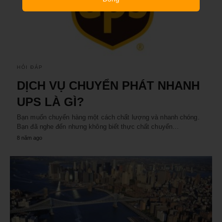
HỎI ĐÁP
DỊCH VỤ CHUYỂN PHÁT NHANH
UPS LÀ GÌ?
Bạn muốn chuyển hàng một cách chất lượng và nhanh chóng.
Bạn đã nghe đến nhưng không biết thực chất chuyển…
8 năm ago