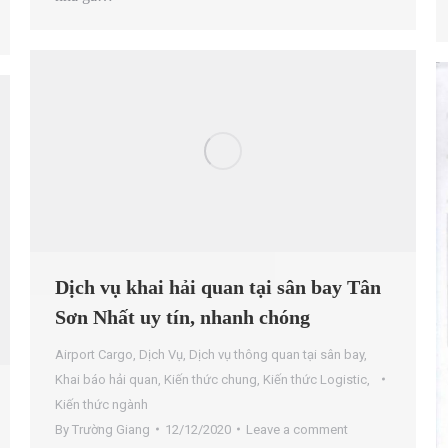
Dịch vụ khai hải quan tại sân bay Tân
Sơn Nhất uy tín, nhanh chóng
Airport Cargo
,
Dịch Vụ
,
Dịch vụ thông quan tại sân bay
,
Khai báo hải quan
,
Kiến thức chung
,
Kiến thức Logistic
,
Kiến thức ngành
By
Trường Giang
12/12/2020
Leave a comment