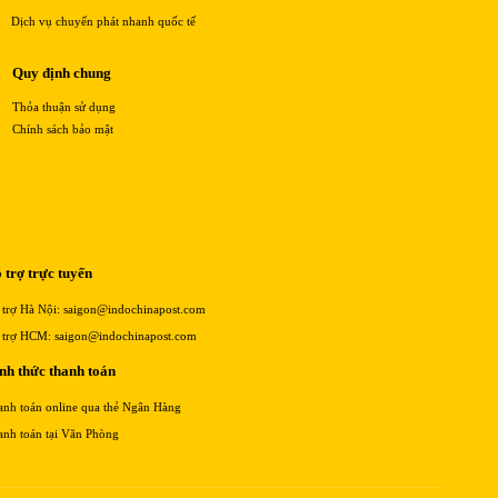
Dịch vụ chuyển phát nhanh quốc tế
Quy định chung
Thỏa thuận sử dụng
Chính sách bảo mật
 trợ trực tuyến
 trợ Hà Nội: saigon@indochinapost.com
 trợ HCM: saigon@indochinapost.com
nh thức thanh toán
anh toán online qua thẻ Ngân Hàng
anh toán tại Văn Phòng