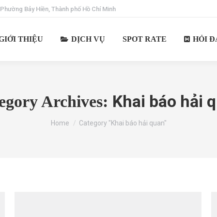
 Phường Bảy Hiền, Thành phố Hồ Chí Minh
GIỚI THIỆU
DỊCH VỤ
SPOT RATE
HỎI Đ
Khai báo hải 
egory Archives:
You are here:
Home
Category "Khai báo hải quan"