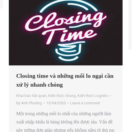
Closing time và những mối lo ngại cần
xử lý nhanh chóng
Khai báo hải quan
,
Kiến thức chung
,
Kiến thức Logistic
By
Anh Phương
13/04/2020
Leave a comment
Một trong những mối lo nhất của những người làm
xuất nhập khẩu là hàng không lên được tàu. Vấn đề
này tưởng đơn giản nhưng nếu không nắm rõ thủ rục