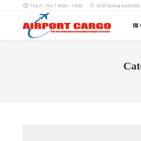
Thứ 2 – Thứ 7: 8h00 – 17h30
Số 87 Đường A4 (K300),
Cat