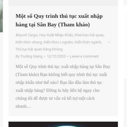
Một số Quy trình thủ tục xuất nhập
hàng tại Sân Bay (Tham khảo)
Airport Cargo
,
Học Xuất Nhập Khẩu
,
Khai báo hải quan
,
Kiến thức chung
,
Kiến thức Logistic
,
Kiến thức ngành
,
Thủ tục hải quan hàng không
By
Trường Giang
12/12/2020
Leave a comment
Một số Quy trình thủ tục xuất nhập hàng tại Sân Bay
(Tham khảo) Bạn không biết quy trình thủ tục xuất
nhập khẩu như thế nào? Bạn lần đầu làm thủ tục
xuất nhập hàng? Đừng lo hãy liên hệ ngay cho
chúng tôi để được tư vấn và hỗ trợ một cách
nhanh…