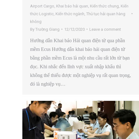
Airport Cargo
,
Khai báo hải quan
,
Kiến thức chung
,
Kiến
thức Logistic
,
Kiến thức ngành
,
Thủ tục hải quan hàng
không
By
Trường Giang
12/12/2020
Leave a comment
Hướng dẫn Khai báo Hải quan điện tử qua phần
mềm Ecus Hướng dẫn khai báo hải quan điện tử
bằng phần mềm Ecus là một nhu cầu rất lớn từ bạn
đọc. Khi nhắc đến lĩnh vực xuất nhập khẩu thì
không thể thiếu được một nghiệp vụ rất quan trọng,
đó là nghiệp vụ…