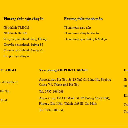
Phương thức vận chuyển
Phương thức thanh toán
Nội thành TP.HCM
Thanh toán trực tiếp
Nội thành Hà Nội
Thanh toán chuyển khoản
Chuyển phát nhanh hàng không
Thanh toán qua đường bưu điện
Chuyển phát nhanh đường bộ
Chuyển phát nhanh đường sắt
Chi phí vận chuyển
RTCARGO
Văn phòng AIRPORTCARGO
Hỗ
Airportcargo Hà Nội: Số 25 Ngõ 81 Láng Hạ, Phường
Hỗ
y 2017-07-12
Giảng Võ, Thành phố Hà Nội
Hỗ
 Hà Nội
Tel: 0795 166 689
Hì
Airportcargo Hồ Chí Minh: Số 87 Đường A4 (K300),
 Trình
Phường Bảy Hiền, Thành phố Hồ Chí Minh
Th
Tel: 0934 689 559
Th