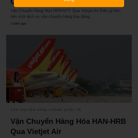
Qua Vietjet Air
Vận Chuyển Hàng Hóa HAN-NYY Qua Vietjet Air Điều gì làm
nên một dịch vụ vận chuyển hàng hóa đáng…
3 năm ago
VẬN CHUYỂN HÀNG KHÔNG QUỐC TẾ
Vận Chuyển Hàng Hóa HAN-HRB
Qua Vietjet Air