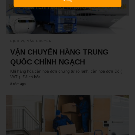
DỊCH VỤ VẬN CHUYỂN
VẬN CHUYỂN HÀNG TRUNG
QUỐC CHÍNH NGẠCH
Khi hàng hóa cần hóa đơn chứng từ rõ rành, cần hóa đơn Đỏ (
VAT ). Để có hóa…
8 năm ago