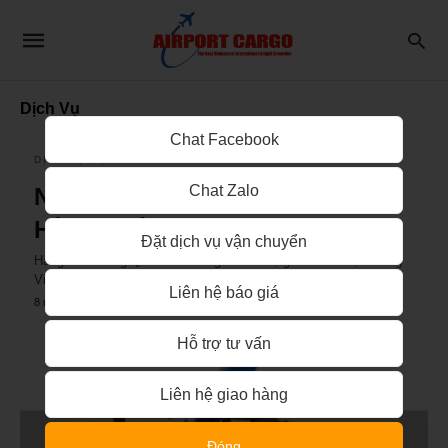
Dịch Vụ
Chat Facebook
DỊCH VỤ VẬN CHUYỂN
Chat Zalo
NHẬP KHẨU VÀ VẬN CHUYỂN
HÀNG VIỆT TRUNG
Đặt dịch vụ vận chuyển
Hàng hóa Trung Quốc đã không còn xa lạ gì đối với thị trường
Việt Nam nói riêng và thị…
Liên hệ báo giá
8 năm ago
Hỗ trợ tư vấn
Liên hệ giao hàng
Đóng