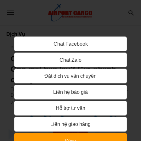
Dịch Vụ
Chat Facebook
CHUYỂN PHÁT NHANH
Gửi quần áo từ Hà Nội tới Sài
Chat Zalo
Gòn mất bao lâu? Gửi nhanh
Đặt dịch vụ vận chuyển
chóng?
Thời gian gửi quần áo từ Hà Nội tới Sài Gòn thường rất nhanh.
Liên hệ báo giá
Dù khoảng cách vận chuyển khá…
3 năm ago
Hỗ trợ tư vấn
Liên hệ giao hàng
Đóng