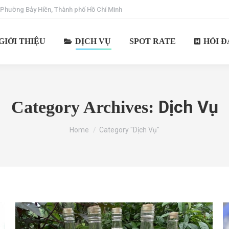
 Phường Bảy Hiền, Thành phố Hồ Chí Minh
GIỚI THIỆU
DỊCH VỤ
SPOT RATE
HỎI Đ
Dịch Vụ
Category Archives:
You are here:
Home
Category "Dịch Vụ"