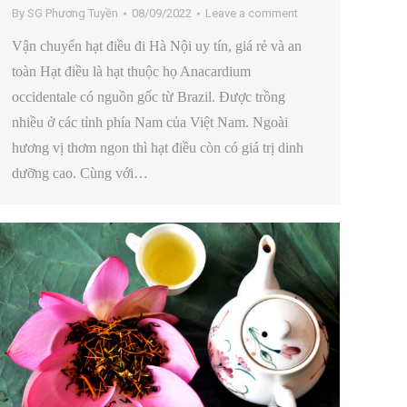
By
SG Phương Tuyền
08/09/2022
Leave a comment
Vận chuyển hạt điều đi Hà Nội uy tín, giá rẻ và an
toàn Hạt điều là hạt thuộc họ Anacardium
occidentale có nguồn gốc từ Brazil. Được trồng
nhiều ở các tỉnh phía Nam của Việt Nam. Ngoài
hương vị thơm ngon thì hạt điều còn có giá trị dinh
dưỡng cao. Cùng với…