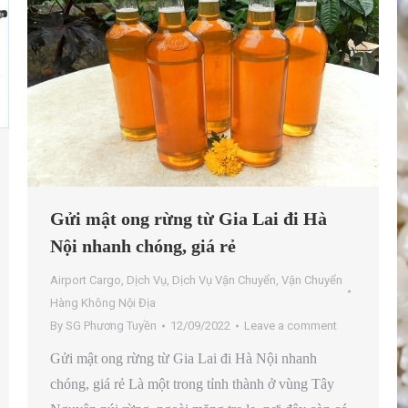
Gửi mật ong rừng từ Gia Lai đi Hà
Nội nhanh chóng, giá rẻ
Airport Cargo
,
Dịch Vụ
,
Dịch Vụ Vận Chuyển
,
Vận Chuyển
Hàng Không Nội Địa
By
SG Phương Tuyền
12/09/2022
Leave a comment
Gửi mật ong rừng từ Gia Lai đi Hà Nội nhanh
chóng, giá rẻ Là một trong tỉnh thành ở vùng Tây