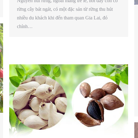
Nguyên núi rừng, ngoài măng tre le, nơi đây còn có
rừng cây bát ngát, có một đặc sản từ rừng thu hút
nhiều du khách khi đến tham quan Gia Lai, đó
chính…