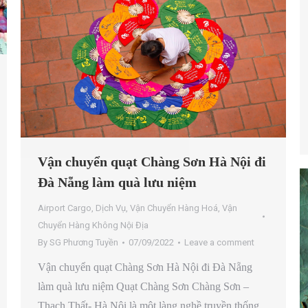
Vận chuyển quạt Chàng Sơn Hà Nội đi
Đà Nẵng làm quà lưu niệm
Airport Cargo
,
Dịch Vụ
,
Vận Chuyển Hàng Hoá
,
Vận
Chuyển Hàng Không Nội Địa
By
SG Phương Tuyền
07/09/2022
Leave a comment
Vận chuyển quạt Chàng Sơn Hà Nội đi Đà Nẵng
làm quà lưu niệm Quạt Chàng Sơn Chàng Sơn –
Thạch Thất- Hà Nội là một làng nghề truyền thống