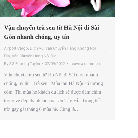
Vận chuyển trà sen từ Hà Nội đi Sài
Gòn nhanh chóng, uy tín
Airport Cargo
,
Dịch Vụ
,
Vận Chuyển Hàng Không Nội
Địa
,
Vận Chuyển Hàng Nội Địa
By
SG Phương Tuyền
07/09/2022
Leave a comment
Vận chuyển trà sen từ Hà Nội đi Sài Gòn nhanh
chóng, uy tín Trà sen Mùa thu Hà Nội có hương
cốm. Thì mùa hè khách du lịch sẽ được đắm chìm
trong vẻ đẹp thanh tao của sen Tây Hồ. Trong tiết
trời gay gắt tháng 6 mùa hè. Cũng là…