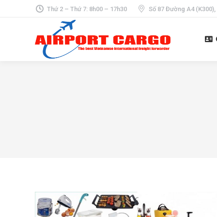
Thứ 2 – Thứ 7: 8h00 – 17h30
Số 87 Đường A4 (K300),