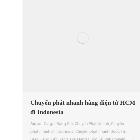
Chuyển phát nhanh hàng điện tử HCM
đi Indonesia
Airport Cargo
,
Bảng Giá
,
Chuyển Phát Nhanh
,
Chuyển
phát nhanh đi Indonesia
,
Chuyển phát nhanh Quốc Tế
,
Giao Hàng
,
Gửi Hàng
,
Gửi Hàng Quốc Tế
,
Vận Chuyển