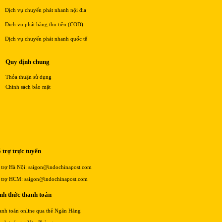
Dịch vụ chuyển phát nhanh nội địa
Dịch vụ phát hàng thu tiền (COD)
Dịch vụ chuyển phát nhanh quốc tế
Quy định chung
Thỏa thuận sử dụng
Chính sách bảo mật
 trợ trực tuyến
 trợ Hà Nội: saigon@indochinapost.com
 trợ HCM: saigon@indochinapost.com
nh thức thanh toán
anh toán online qua thẻ Ngân Hàng