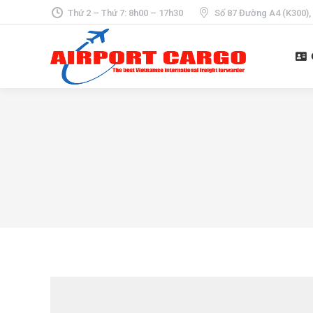
Thứ 2 – Thứ 7: 8h00 – 17h30
Số 87 Đường A4 (K300),