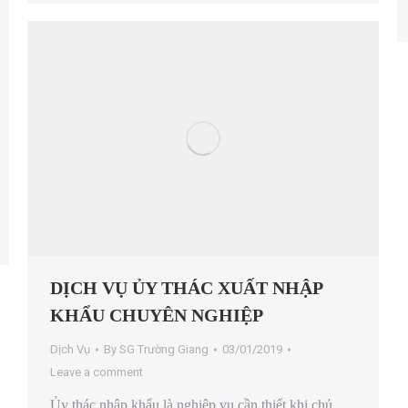
DỊCH VỤ ỦY THÁC XUẤT NHẬP
KHẨU CHUYÊN NGHIỆP
Dịch Vụ
By
SG Trường Giang
03/01/2019
Leave a comment
Ủy thác nhập khẩu là nghiệp vụ cần thiết khi chủ