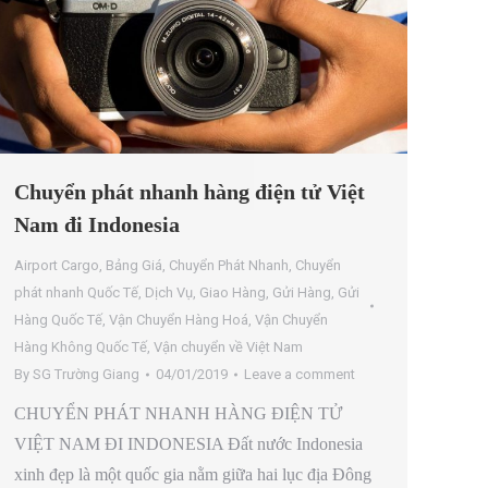
Chuyển phát nhanh hàng điện tử Việt
Nam đi Indonesia
Airport Cargo
,
Bảng Giá
,
Chuyển Phát Nhanh
,
Chuyển
phát nhanh Quốc Tế
,
Dịch Vụ
,
Giao Hàng
,
Gửi Hàng
,
Gửi
Hàng Quốc Tế
,
Vận Chuyển Hàng Hoá
,
Vận Chuyển
Hàng Không Quốc Tế
,
Vận chuyển về Việt Nam
By
SG Trường Giang
04/01/2019
Leave a comment
CHUYỂN PHÁT NHANH HÀNG ĐIỆN TỬ
VIỆT NAM ĐI INDONESIA Đất nước Indonesia
xinh đẹp là một quốc gia nằm giữa hai lục địa Đông