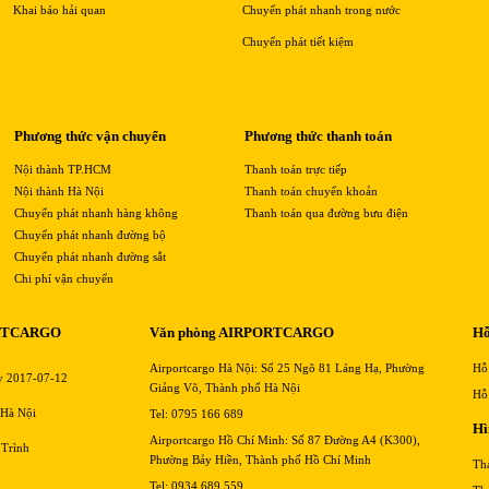
Khai báo hải quan
Chuyển phát nhanh trong nước
Chuyển phát tiết kiệm
Phương thức vận chuyển
Phương thức thanh toán
Nội thành TP.HCM
Thanh toán trực tiếp
Nội thành Hà Nội
Thanh toán chuyển khoản
Chuyển phát nhanh hàng không
Thanh toán qua đường bưu điện
Chuyển phát nhanh đường bộ
Chuyển phát nhanh đường sắt
Chi phí vận chuyển
RTCARGO
Văn phòng AIRPORTCARGO
Hỗ
Airportcargo Hà Nội: Số 25 Ngõ 81 Láng Hạ, Phường
Hỗ
y 2017-07-12
Giảng Võ, Thành phố Hà Nội
Hỗ
 Hà Nội
Tel: 0795 166 689
Hì
Airportcargo Hồ Chí Minh: Số 87 Đường A4 (K300),
 Trình
Phường Bảy Hiền, Thành phố Hồ Chí Minh
Th
Tel: 0934 689 559