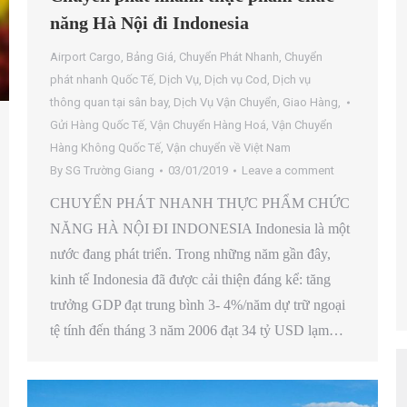
năng Hà Nội đi Indonesia
Airport Cargo
,
Bảng Giá
,
Chuyển Phát Nhanh
,
Chuyển
phát nhanh Quốc Tế
,
Dịch Vụ
,
Dịch vụ Cod
,
Dịch vụ
thông quan tại sân bay
,
Dịch Vụ Vận Chuyển
,
Giao Hàng
,
Gửi Hàng Quốc Tế
,
Vận Chuyển Hàng Hoá
,
Vận Chuyển
Hàng Không Quốc Tế
,
Vận chuyển về Việt Nam
By
SG Trường Giang
03/01/2019
Leave a comment
CHUYỂN PHÁT NHANH THỰC PHẨM CHỨC
NĂNG HÀ NỘI ĐI INDONESIA Indonesia là một
nước đang phát triển. Trong những năm gần đây,
kinh tế Indonesia đã được cải thiện đáng kể: tăng
trưởng GDP đạt trung bình 3- 4%/năm dự trữ ngoại
tệ tính đến tháng 3 năm 2006 đạt 34 tỷ USD lạm…