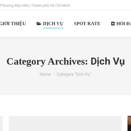
 Phường Bảy Hiền, Thành phố Hồ Chí Minh
GIỚI THIỆU
DỊCH VỤ
SPOT RATE
HỎI Đ
Dịch Vụ
Category Archives:
You are here:
Home
Category "Dịch Vụ"