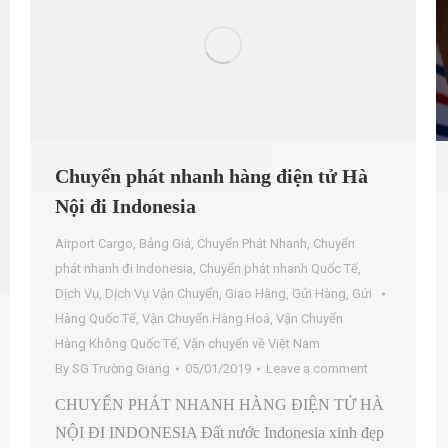
Chuyển phát nhanh hàng điện tử Hà
Nội đi Indonesia
Airport Cargo
,
Bảng Giá
,
Chuyển Phát Nhanh
,
Chuyển
phát nhanh đi Indonesia
,
Chuyển phát nhanh Quốc Tế
,
Dịch Vụ
,
Dịch Vụ Vận Chuyển
,
Giao Hàng
,
Gửi Hàng
,
Gửi
Hàng Quốc Tế
,
Vận Chuyển Hàng Hoá
,
Vận Chuyển
Hàng Không Quốc Tế
,
Vận chuyển về Việt Nam
By
SG Trường Giang
05/01/2019
Leave a comment
CHUYỂN PHÁT NHANH HÀNG ĐIỆN TỬ HÀ
NỘI ĐI INDONESIA Đất nước Indonesia xinh đẹp