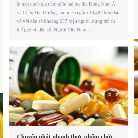
là một quốc gia nằm giữa hai lục địa Đông Nam Á
và Châu Đại Dương. Indonesia gồm 13.487 hòn đảo
và với dân số khoảng 237 triệu người, đứng thứ tư
thế giới về dân số. Người Việt Nam…
Chuyển phát nhanh thực phẩm chức