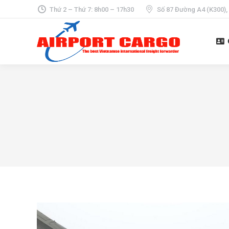
Thứ 2 – Thứ 7: 8h00 – 17h30
Số 87 Đường A4 (K300),