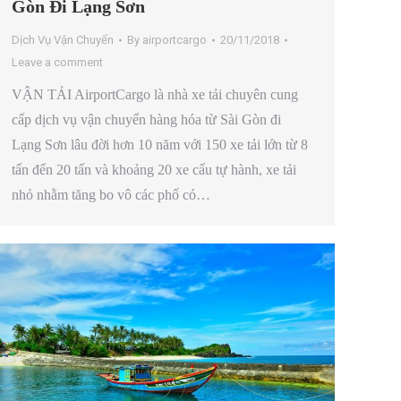
Gòn Đi Lạng Sơn
Dịch Vụ Vận Chuyển
By
airportcargo
20/11/2018
Leave a comment
VẬN TẢI AirportCargo là nhà xe tải chuyên cung
cấp dịch vụ vận chuyển hàng hóa từ Sài Gòn đi
Lạng Sơn lâu đời hơn 10 năm với 150 xe tải lớn từ 8
tấn đến 20 tấn và khoảng 20 xe cẩu tự hành, xe tải
nhỏ nhằm tăng bo vô các phố có…