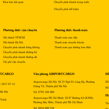
Khai báo hải quan
Chuyển phát nhanh trong nước
Chuyển phát tiết kiệm
Phương thức vận chuyển
Phương thức thanh toán
Nội thành TP.HCM
Thanh toán trực tiếp
Nội thành Hà Nội
Thanh toán chuyển khoản
Chuyển phát nhanh hàng không
Thanh toán qua đường bưu điện
Chuyển phát nhanh đường bộ
Chuyển phát nhanh đường sắt
Chi phí vận chuyển
RTCARGO
Văn phòng AIRPORTCARGO
Hỗ
Airportcargo Hà Nội: Số 25 Ngõ 81 Láng Hạ, Phường
Hỗ
y 2017-07-12
Giảng Võ, Thành phố Hà Nội
Hỗ
 Hà Nội
Tel: 0795 166 689
Hì
Airportcargo Hồ Chí Minh: Số 87 Đường A4 (K300),
 Trình
Phường Bảy Hiền, Thành phố Hồ Chí Minh
Th
Tel: 0934 689 559
Th