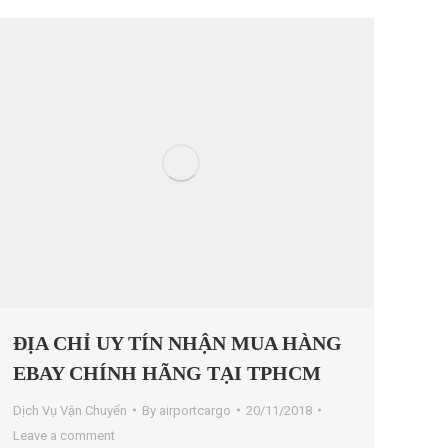
ĐỊA CHỈ UY TÍN NHẬN MUA HÀNG
EBAY CHÍNH HÃNG TẠI TPHCM
Dịch Vụ Vận Chuyển
By
airportcargo
20/11/2018
Leave a comment