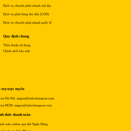
Dịch vụ chuyển phát nhanh nội địa
Dịch vụ phát hàng thu tiền (COD)
Dịch vụ chuyển phát nhanh quốc tế
Quy định chung
Thỏa thuận sử dụng
Chính sách bảo mật
 trợ trực tuyến
 trợ Hà Nội: saigon@indochinapost.com
 trợ HCM: saigon@indochinapost.com
nh thức thanh toán
anh toán online qua thẻ Ngân Hàng
anh toán tại Văn Phòng