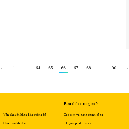
←
1
…
64
65
66
67
68
…
90
→
Bưu chính trong nước
Vận chuyển hàng hóa đường bộ
Các dịch vụ hành chính công
Cho thuê kho bãi
Chuyển phát hỏa tốc