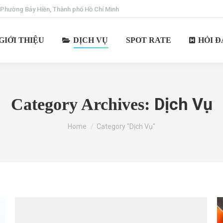
 Phường Bảy Hiền, Thành phố Hồ Chí Minh
GIỚI THIỆU
DỊCH VỤ
SPOT RATE
HỎI Đ
Dịch Vụ
Category Archives:
You are here:
Home
Category "Dịch Vụ"