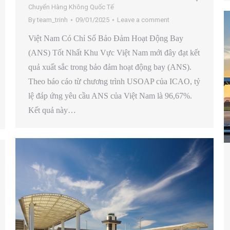
Chuyển Hàng Không Quốc Tế
By
team_trinh
09/01/2025
Leave a comment
Việt Nam Có Chỉ Số Bảo Đảm Hoạt Động Bay
(ANS) Tốt Nhất Khu Vực Việt Nam mới đây đạt kết
quả xuất sắc trong bảo đảm hoạt động bay (ANS).
Theo báo cáo từ chương trình USOAP của ICAO, tỷ
lệ đáp ứng yêu cầu ANS của Việt Nam là 96,67%.
Kết quả này…