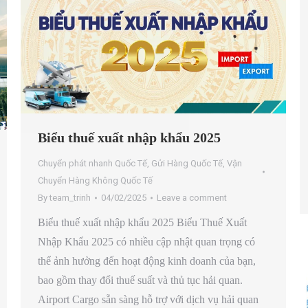
Biểu thuế xuất nhập khẩu 2025
Chuyển phát nhanh Quốc Tế
,
Gửi Hàng Quốc Tế
,
Vận
Chuyển Hàng Không Quốc Tế
By
team_trinh
04/02/2025
Leave a comment
Biểu thuế xuất nhập khẩu 2025 Biểu Thuế Xuất
Nhập Khẩu 2025 có nhiều cập nhật quan trọng có
thể ảnh hưởng đến hoạt động kinh doanh của bạn,
bao gồm thay đổi thuế suất và thủ tục hải quan.
Airport Cargo sẵn sàng hỗ trợ với dịch vụ hải quan