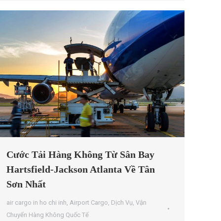
Cước Tải Hàng Không Từ Sân Bay
Hartsfield-Jackson Atlanta Về Tân
Sơn Nhất
air cargo in ho chi inh
,
Airport Cargo
,
Dịch Vụ
,
Vận
Chuyển Hàng Không Quốc Tế