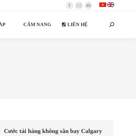
Facebook
Mail
YouTube
page
page
page
ÁP
CẨM NANG
LIÊN HỆ
opens
opens
opens
Search:
in
in
in
new
new
new
window
window
window
Cước tải hàng không sân bay Calgary