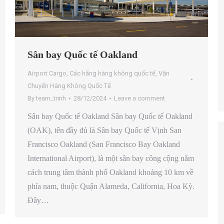
Sân bay Quốc tế Oakland
Airport Cargo
,
Các hãng hàng không quốc tế
,
Vận
Chuyển Hàng Không Quốc Tế
By
team_trinh
28/12/2024
Leave a comment
Sân bay Quốc tế Oakland Sân bay Quốc tế Oakland
(OAK), tên đầy đủ là Sân bay Quốc tế Vịnh San
Francisco Oakland (San Francisco Bay Oakland
International Airport), là một sân bay công cộng nằm
cách trung tâm thành phố Oakland khoảng 10 km về
phía nam, thuộc Quận Alameda, California, Hoa Kỳ.
Đây…