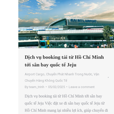
Dịch vụ booking tải từ Hồ Chí Minh
tới sân bay quốc tế Jeju
Airport Cargo
,
Chuyển Phát Nhanh Trong Nước
,
Vận
Chuyển Hàng Không Quốc Tế
By
team_trinh
05/02/2025
Leave a comment
Dịch vụ booking tải từ Hồ Chí Minh tới sân bay
quốc tế Jeju Việc đặt xe đi sân bay quốc tế Jeju từ
Hồ Chí Minh mang lại nhiều lợi ích, giúp chuyến đi