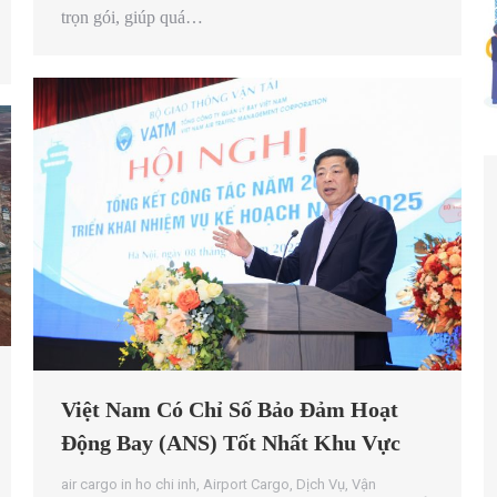
trọn gói, giúp quá…
Việt Nam Có Chỉ Số Bảo Đảm Hoạt
Động Bay (ANS) Tốt Nhất Khu Vực
air cargo in ho chi inh
,
Airport Cargo
,
Dịch Vụ
,
Vận