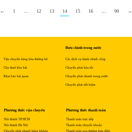
←
1
…
12
13
14
15
16
…
90
→
Bưu chính trong nước
Vận chuyển hàng hóa đường bộ
Các dịch vụ hành chính công
Cho thuê kho bãi
Chuyển phát hỏa tốc
Khai báo hải quan
Chuyển phát nhanh trong nước
Chuyển phát tiết kiệm
Phương thức vận chuyển
Phương thức thanh toán
Nội thành TP.HCM
Thanh toán trực tiếp
Nội thành Hà Nội
Thanh toán chuyển khoản
Chuyển phát nhanh hàng không
Thanh toán qua đường bưu điện