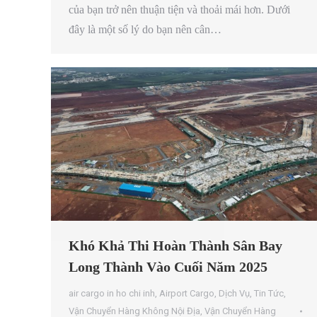
của bạn trở nên thuận tiện và thoải mái hơn. Dưới
đây là một số lý do bạn nên cân…
Khó Khả Thi Hoàn Thành Sân Bay
Long Thành Vào Cuối Năm 2025
air cargo in ho chi inh
,
Airport Cargo
,
Dịch Vụ
,
Tin Tức
,
Vận Chuyển Hàng Không Nội Địa
,
Vận Chuyển Hàng