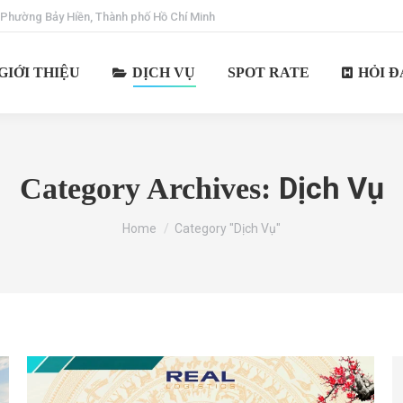
 Phường Bảy Hiền, Thành phố Hồ Chí Minh
GIỚI THIỆU
DỊCH VỤ
SPOT RATE
HỎI Đ
Dịch Vụ
Category Archives:
You are here:
Home
Category "Dịch Vụ"